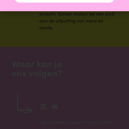
Samen maken we een vuist tegen
onrecht. Samen maken we een eind
aan de uitputting van mens en
aarde.
Waar kan je
ons volgen?
Wij plaatsen bewust meer content
op Linked-In en in onze