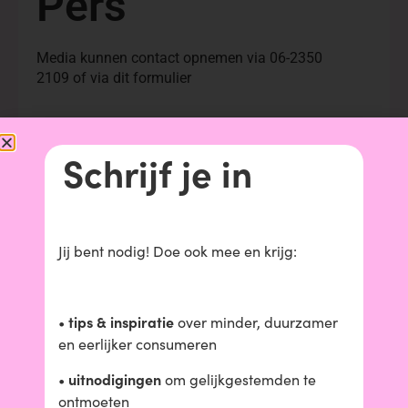
Pers
Media kunnen contact opnemen via 06-2350
2109 of via dit formulier
Naam
Schrijf je in
Email
Onderwerp
Jij bent nodig!
Doe ook mee en krijg:
Bericht
tips & inspiratie
•
over minder, duurzamer
en eerlijker consumeren
uitnodigingen
•
om gelijkgestemden te
verzenden
ontmoeten