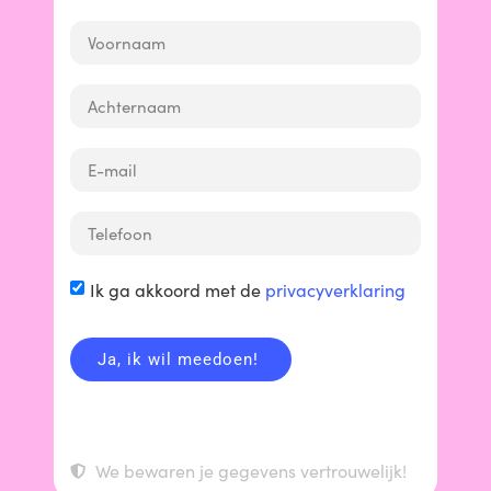
Wij zijn
Ik ga akkoord met de
privacyverklaring
Just Enough!
Ja, ik wil meedoen!
Wij zijn een nieuwe beweging van
eerlijk,
idealisten. Wij gaan voor
We bewaren je gegevens vertrouwelijk!
duurzaam en gezond.