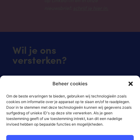
nieuwsbrief:
schrijf je hier in.
Wil je ons
versterken?
Je donatie is meer dan welkom!
Beheer cookies
Klik hier om direct te doneren.
Om de beste ervaringen te bieden, gebruiken wij technologieën zoals
cookies om informatie over je apparaat op te slaan en/of te raadplegen.
NL66 RBRB 8835 1905 92 (Regiobank)
Door in te stemmen met deze technologieën kunnen wij gegevens zoals
t.n.v. Stichting Genoeg om te leven.
surfgedrag of unieke ID's op deze site verwerken. Als je geen
toestemming geeft of uw toestemming intrekt, kan dit een nadelige
invloed hebben op bepaalde functies en mogelijkheden.