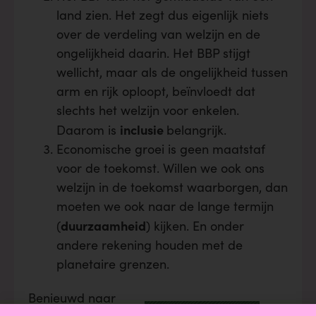
land zien. Het zegt dus eigenlijk niets
over de verdeling van welzijn en de
ongelijkheid daarin. Het BBP stijgt
wellicht, maar als de ongelijkheid tussen
arm en rijk oploopt, beïnvloedt dat
slechts het welzijn voor enkelen.
inclusie
Daarom is
belangrijk.
Economische groei is geen maatstaf
voor de toekomst. Willen we ook ons
welzijn in de toekomst waarborgen, dan
moeten we ook naar de lange termijn
duurzaamheid
(
) kijken. En onder
andere rekening houden met de
planetaire grenzen.
Benieuwd naar