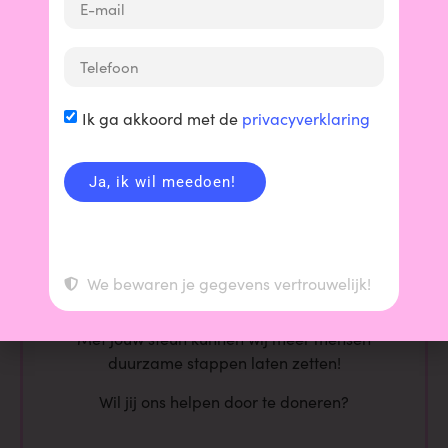
Bedankt voor gebruiken van onze informatie om
Ik ga akkoord met de
privacyverklaring
duurzame keuzes te maken!
maar het
Je hebt deze informatie gratis gelezen,
Ja, ik wil meedoen!
maken van goede informatie kost tijd en geld.
We willen onze informatie betrouwbaar,
onafhankelijk en up-to-date houden. En hiermee
steeds meer mensen bereiken, zodat onze
We bewaren je gegevens vertrouwelijk!
beweging nog krachtiger wordt.
Met jouw steun kunnen wij meer mensen
duurzame stappen laten zetten!
Wil jij ons helpen door te doneren?