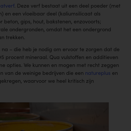
aatverf
. Deze verf bestaat uit een deel poeder (met
) en een vloeibaar deel (kaliumsilicaat als
r beton, gips, hout, bakstenen, enzovoorts;
nerale ondergronden, omdat het een ondergrond
an trekken.
n na – die heb je nodig om ervoor te zorgen dat de
f 95 procent mineraal. Qua vulstoffen en additieven
me opties. We kunnen en mogen met recht zeggen
een van de weinige bedrijven die een
natureplus
en
gekregen, waarvoor we heel kritisch zijn