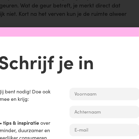
euren. Wat de geur betreft, je merkt direct dat
ijk niet. Kort na het verven kun je de ruimte alweer
ondheidsvoordeel
, omdat er in onze verf geen
en, weekmakers, conserveringsmiddelen, enzovoorts
ieën is KEIM echt een uitkomst. Maar ook voor
Schrijf je in
ven al zo veel binnen, dan is een gezond
d
Jij bent nodig!
Doe ook
sland geproduceerd en is echt van goede kwaliteit.
mee en krijg:
oe en verzorgen we de rest van de productie. Ook
ben we eigen productielocaties. We handelen
tips & inspiratie
.’
•
over
minder, duurzamer en
eerlijker consumeren