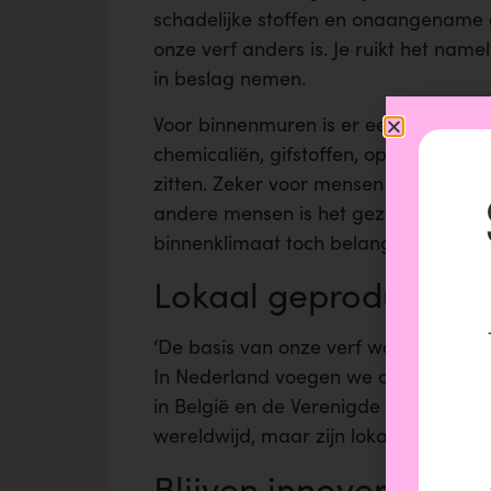
schadelijke stoffen en onaangename g
onze verf anders is. Je ruikt het namel
in beslag nemen.
Voor binnenmuren is er een groot
gez
chemicaliën, gifstoffen, oplosmiddel
zitten. Zeker voor mensen met allerg
andere mensen is het gezonder. We le
binnenklimaat toch belangrijk!’
Lokaal geproduceer
‘De basis van onze verf wordt in Duit
In Nederland voegen we de kleuren t
in België en de Verenigde Staten heb
wereldwijd, maar zijn lokaal betrokken
Blijven innoveren