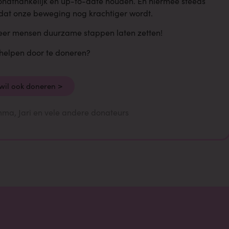
onafhankelijk en up-to-date houden. En hiermee steeds
dat onze beweging nog krachtiger wordt.
eer mensen duurzame stappen laten zetten!
s helpen door te doneren?
 wil ook doneren >
Emma, Jari en vele andere donateurs