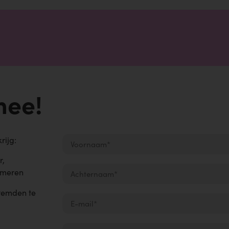
mee!
krijg:
r,
umeren
temden te