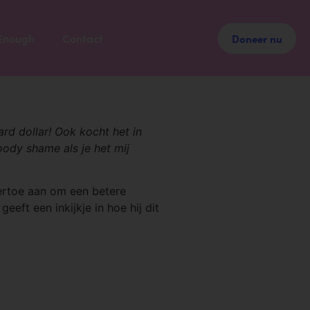
t Enough
Contact
Doneer nu
rd dollar! Ook kocht het in
oody shame als je het mij
m ertoe aan om een betere
geeft een inkijkje in hoe hij dit