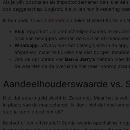
Als je wilt opschalen als impactondernemer dan is er één 
ook zeggenschap. Logisch, die willen hun investering bes
In hun boek
Toekomstbedrijven
delen Gijsbert Koren en N
Etsy
: opgericht om ambachtelijke makers te onderst
druk van beleggers werden de CEO en 80 medewerk
Whatsapp
: privacy was het belangrijkste in de app
afspraken, maar ze konden het niet borgen. Inmiddels
Ook de oprichters van
Ben & Jerry’s
hebben meerder
de waarden na de overname niet meer voorop staan
Aandeelhouderswaarde vs. 
Niet dat extern geld slecht is. Zeker niet. Maar het is we
in plaats van de maatschappij. Ik denk niet dat veel o
stap je toch je bed niet uit?
Bestaat er een alternatief? Eentje waarin opschaling moge
in eerste instantie aan een stichting als constructie om 