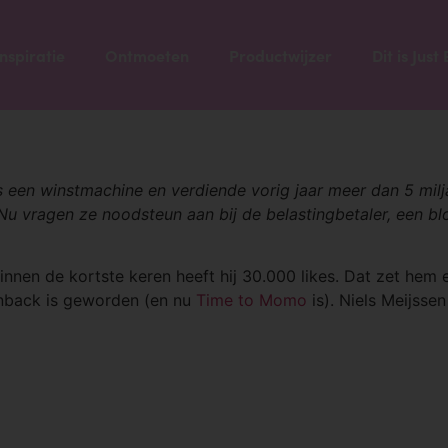
atief voor Booking.com
Inspiratie
Ontmoeten
Productwijzer
Dit is Jus
 een winstmachine en verdiende vorig jaar meer dan 5 milja
. Nu vragen ze noodsteun aan bij de belastingbetaler, een bl
 binnen de kortste keren heeft hij 30.000 likes. Dat zet he
nback is geworden (en nu
Time to Momo
is). Niels Meijssen 