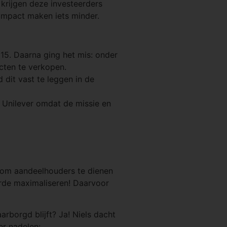
 krijgen deze investeerders
 impact maken iets minder.
15. Daarna ging het mis: onder
ten te verkopen.
 dit vast te leggen in de
Unilever omdat de missie en
nt om aandeelhouders te dienen
rde maximaliseren! Daarvoor
rborgd blijft? Ja! Niels dacht
er nadelen: