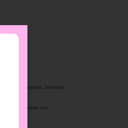
 stewards aangesteld. Stewards
s gemaakt, vervalt hun