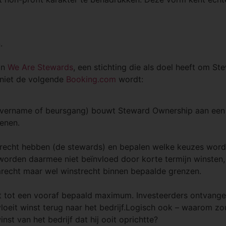
.
an
We Are Stewards
, een stichting die als doel heeft om S
 niet de volgende
Booking.com
wordt:
or overname of beursgang) bouwt Steward Ownership aan een ‘
ienen.
emrecht hebben (de stewards) en bepalen welke keuzes word
 worden daarmee niet beïnvloed door korte termijn winsten
emrecht maar wel winstrecht binnen bepaalde grenzen.
cht tot een vooraf bepaald maximum. Investeerders ontvang
loeit winst terug naar het bedrijf.Logisch ook – waarom z
st van het bedrijf dat hij ooit oprichtte?