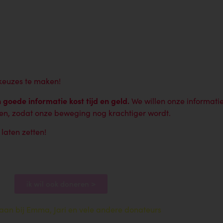
keuzes te maken!
goede informatie kost tijd en geld.
We willen onze informati
n, zodat onze beweging nog krachtiger wordt.
aten zetten!
ik wil ook doneren >
e aan bij Emma, Jari en vele andere donateurs