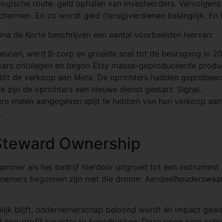
logische route: geld ophalen van investeerders. Vervolgens
chermen. En zo wordt geld (terug)verdienen belangrijk. En
ina de Korte beschrijven een aantal voorbeelden hiervan:
eunen, werd B-corp en groeide snel tot de beursgang in 20
ers ontslagen en begon Etsy massa-geproduceerde produc
, tót de verkoop aan Meta. De oprichters hadden geprobeerd
 zijn de oprichters een nieuwe dienst gestart: Signal.
e malen aangegeven spijt te hebben van hun verkoop aan 
.
Steward Ownership
l jammer als het bedrijf hierdoor uitgroeit tot een instrume
ndernemers begonnen zijn met die droom: Aandeelhouderswaa
lijk blijft, ondernemerschap beloond wordt én impact gewaa
het non-profit karakter te benadrukken. Deze vorm kent echt