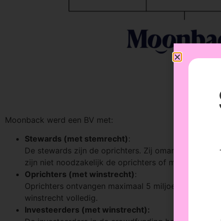
Moonback werd een BV met:
Stewards (met stemrecht)
:
De stewards zijn de oprichters. Zij omarmen de miss
zijn niet noodzakelijk de oprichters of meerderheid
Oprichters (met winstrecht)
:
Oprichters ontvangen maximaal 5 miljoen dividend ove
winstrecht volledig.
Investeerders (met winstrecht):