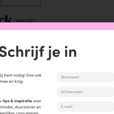
Schrijf je in
Jij bent nodig!
Doe ook
ie en zorgen voor continuïteit. Bij vertrek worden nieuwe
mee en krijg:
saandeelhouders.
r maximaal 10 jaar. Zelfs als na 10 jaar slechts €1 winst i
tips & inspiratie
•
over
minder, duurzamer en
eerlijker consumeren