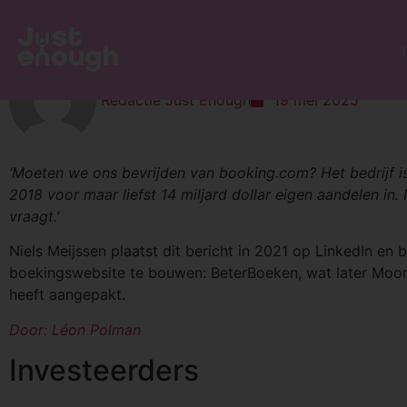
Moonback: een eerlijk altern
Redactie Just Enough
19 mei 2025
‘Moeten we ons bevrijden van booking.com? Het bedrijf is
2018 voor maar liefst 14 miljard dollar eigen aandelen in
vraagt.’
Niels Meijssen plaatst dit bericht in 2021 op LinkedIn en
boekingswebsite te bouwen: BeterBoeken, wat later Moo
heeft aangepakt.
Door: Léon Polman
Investeerders