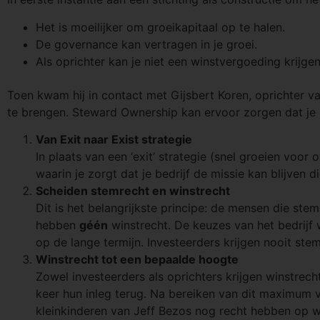
Het is moeilijker om groeikapitaal op te halen.
De governance kan vertragen in je groei.
Als oprichter kan je niet een winstvergoeding krijgen
Toen kwam hij in contact met Gijsbert Koren, oprichter v
te brengen. Steward Ownership kan ervoor zorgen dat je
Van Exit naar Exist strategie
In plaats van een ‘exit’ strategie (snel groeien vo
waarin je zorgt dat je bedrijf de missie kan blijven d
Scheiden stemrecht en winstrecht
Dit is het belangrijkste principe: de mensen die st
hebben
géén
winstrecht. De keuzes van het bedrijf
op de lange termijn. Investeerders krijgen nooit st
Winstrecht tot een bepaalde hoogte
Zowel investeerders als oprichters krijgen winstre
keer hun inleg terug. Na bereiken van dit maximum v
kleinkinderen van Jeff Bezos nog recht hebben op win