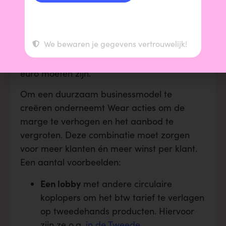
aangeeft dat ze een marge van 50-60
procent op elke schoen hebben. Bij nieuwe
sneakers is de marge zo’n 250 (!) procent.
We bewaren je gegevens vertrouwelijk!
Wear geeft zelf aan dat hun marge niet
voldoende is. De inkoopprijs zou per kilo 3-4
euro moeten zijn.
Om een duurzaam businessmodel te
creëren onderneemt Wear acties om de
marge te verhogen en het aanbod te
vergroten. Deze combinatie moet zorgen
voor meer klanten én meer winst per klant.
Een aantal voorbeelden:
Een lobby
met andere circulaire
koplopers om het btw tarief te verlagen
op tweedehands producten. Hiervoor
zijn ze o.a.
in de Tweede