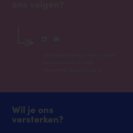
ons volgen?
Wij plaatsen bewust meer content
op Linked-In en in onze
nieuwsbrief:
schrijf je hier in.
Wil je ons
versterken?