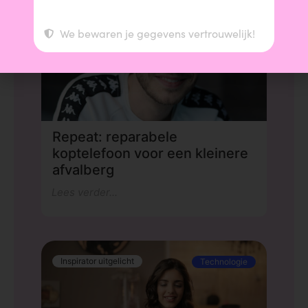
We bewaren je gegevens vertrouwelijk!
Repeat: reparabele
koptelefoon voor een kleinere
afvalberg
Lees verder...
Inspirator uitgelicht
Technologie