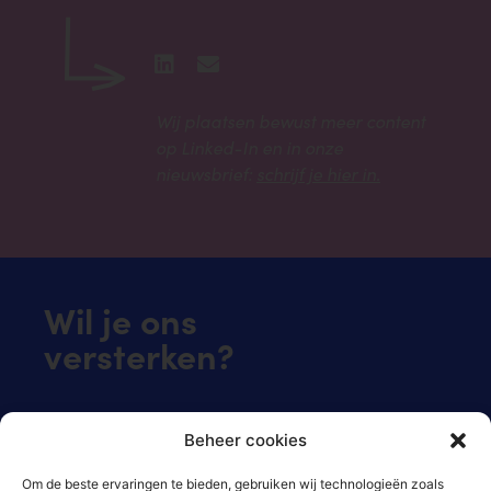
Wij plaatsen bewust meer content
op Linked-In en in onze
nieuwsbrief:
schrijf je hier in.
Wil je ons
versterken?
Je donatie is meer dan welkom!
Beheer cookies
Klik hier om direct te doneren.
Om de beste ervaringen te bieden, gebruiken wij technologieën zoals