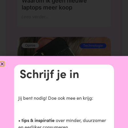
Waarom ik geen nieuwe
laptops meer koop
Lees verder...
Opinie
Technologie
Schrijf je in
Jij bent nodig!
Doe ook mee en krijg:
Mijn telefoon
Lees verder...
tips & inspiratie
•
over minder, duurzamer
en eerlijker consumeren