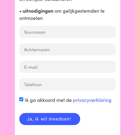
uitnodigingen
•
om gelijkgestemden te
ontmoeten
Kennis
Technologie
Productbeoordeling laptops
Lees verder...
Ik ga akkoord met de
privacyverklaring
Ja, ik wil meedoen!
Inspirator uitgelicht
Technologie